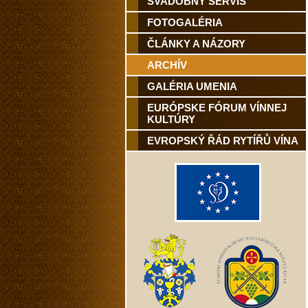
SVADOBNÝ SERVIS
FOTOGALÉRIA
ČLÁNKY A NÁZORY
ARCHÍV
GALÉRIA UMENIA
EURÓPSKE FÓRUM VÍNNEJ
KULTÚRY
EVROPSKÝ ŘÁD RYTÍŘŮ VÍNA