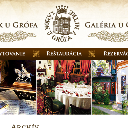
A
RCHÍV