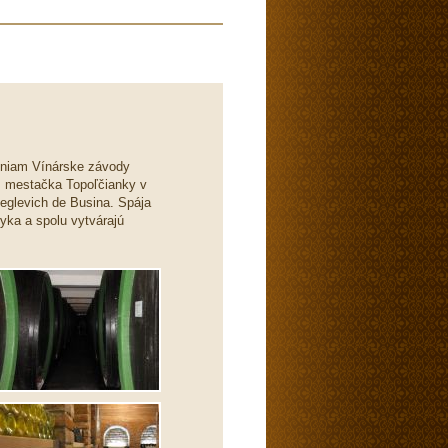
neniam Vínárske závody
z mestačka Topoľčianky v
Keglevich de Busina. Spája
ryka a spolu vytvárajú