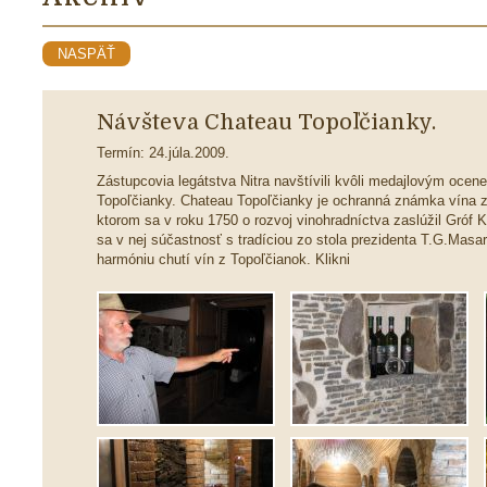
NASPÄŤ
Návšteva Chateau Topoľčianky.
Termín: 24.júla.2009.
Zástupcovia legátstva Nitra navštívili kvôli medajlovým oce
Topoľčianky. Chateau Topoľčianky je ochranná známka vína 
ktorom sa v roku 1750 o rozvoj vinohradníctva zaslúžil Gróf 
sa v nej súčastnosť s tradíciou zo stola prezidenta T.G.Masa
harmóniu chutí vín z Topoľčianok. Klikni