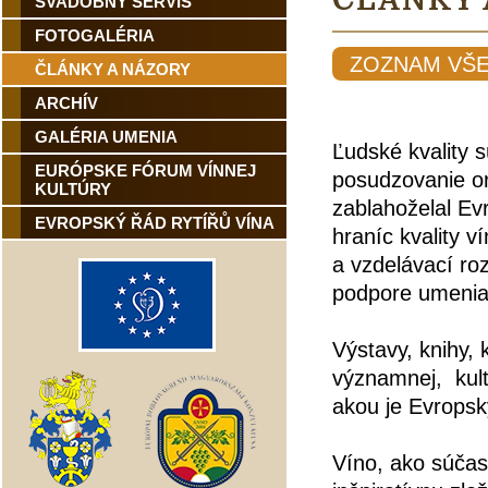
LÁNKY
SVADOBNÝ SERVIS
FOTOGALÉRIA
ZOZNAM VŠ
ČLÁNKY A NÁZORY
ARCHÍV
GALÉRIA UMENIA
Ľudské kvality s
EURÓPSKE FÓRUM VÍNNEJ
posudzovanie or
KULTÚRY
zablahoželal E
EVROPSKÝ ŘÁD RYTÍŘŮ VÍNA
hraníc kvality ví
a vzdelávací ro
podpore umenia
Výstavy, knihy, 
významnej,
kul
akou je Evropsk
Víno, ako súčas