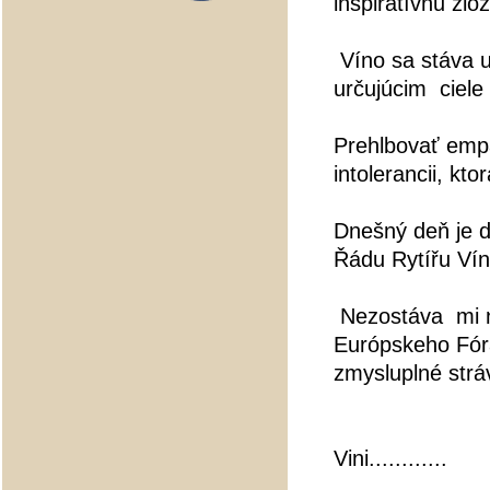
inšpiratívnu zlo
Víno sa stáva
určujúcim
ciel
Prehlbovať emp
intolerancii, kt
Dnešný deň je ď
Řádu Rytířu Vín
Nezostáva
mi 
Európskeho Fóra
zmysluplné strá
Vini............