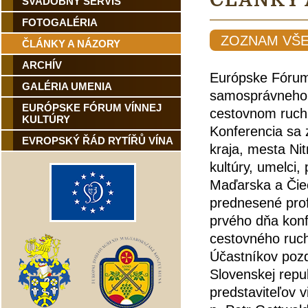
LÁNKY
SVADOBNÝ SERVIS
FOTOGALÉRIA
ZOZNAM VŠ
ČLÁNKY A NÁZORY
ARCHÍV
Európske Fórum 
GALÉRIA UMENIA
samosprávneho 
EURÓPSKE FÓRUM VÍNNEJ
cestovnom ruchu
KULTÚRY
Konferencia sa z
EVROPSKÝ ŘÁD RYTÍŘŮ VÍNA
kraja, mesta Nit
kultúry, umelci,
Maďarska a Čiec
prednesené prof
prvého dňa konfe
cestovného ruch
Účastníkov pozd
Slovenskej repu
predstaviteľov v