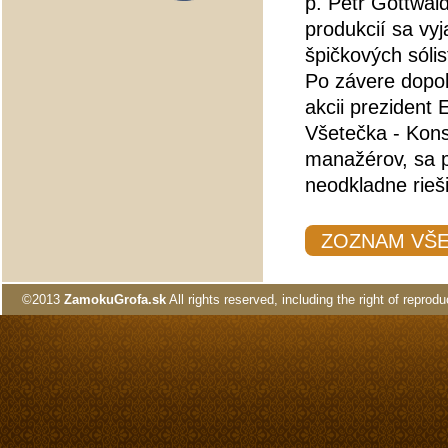
p. Petr Gottwal
produkcií sa vyj
špičkových sóli
Po závere dopolu
akcii prezident
Všetečka - Kons
manažérov, sa p
neodkladne rieš
ZOZNAM VŠ
©2013
ZamokuGrofa.sk
All rights reserved, including the right of reprodu