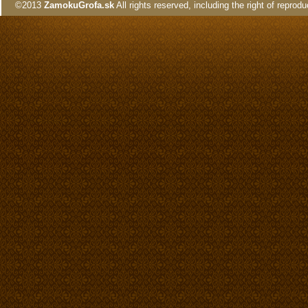
©2013
ZamokuGrofa.sk
All rights reserved, including the right of reprodu