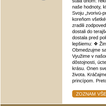
stala dňom: re
naše hodnoty, kt
Svoju „tvorivú-
koreňom všetké
zradili zodpove
dostali do tera
dostala pred po
lepšiemu: ❖ Ži
Obmedzujme sa: 
Využime v našom
dôstojnosti, úc
krásu. Onen sv
života. Kráčajm
princípom. Pret
ZOZNAM VŠ