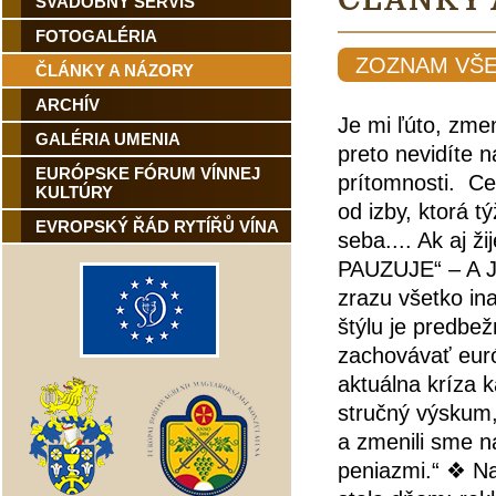
LÁNKY
SVADOBNÝ SERVIS
FOTOGALÉRIA
ZOZNAM VŠ
ČLÁNKY A NÁZORY
ARCHÍV
Je mi ľúto, zme
GALÉRIA UMENIA
preto nevidíte 
EURÓPSKE FÓRUM VÍNNEJ
prítomnosti. C
KULTÚRY
od izby, ktorá 
EVROPSKÝ ŘÁD RYTÍŘŮ VÍNA
seba.... Ak aj 
PAUZUJE“ – A J
zrazu všetko in
štýlu je predbe
zachovávať európ
aktuálna kríza 
stručný výskum,
a zmenili sme n
peniazmi.“ ❖ Naš