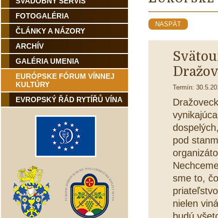
SVADOBNÝ SERVIS
FOTOGALÉRIA
NASPÄT
ČLÁNKY A NÁZORY
ARCHÍV
Svätou
GALÉRIA UMENIA
Dražov
EURÓPSKE FÓRUM VÍNNEJ
KULTÚRY
Termín: 30.5.20
EVROPSKÝ ŘÁD RYTÍŘŮ VÍNA
Dražoveck
vynikajúca
dospelých,
pod stanmi
organizáto
Nechceme s
sme to, čo
priateľstv
nielen viná
budú všetc