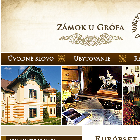
E
URÓPSKE