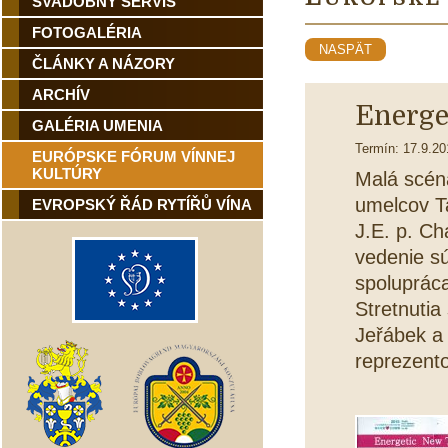
SVADOBNÝ SERVIS
FOTOGALÉRIA
NASPÄT
ČLÁNKY A NÁZORY
ARCHÍV
Energe
GALÉRIA UMENIA
Termín: 17.9.20
EURÓPSKE FÓRUM VÍNNEJ
KULTÚRY
Malá scéna
umelcov T
EVROPSKÝ ŘÁD RYTÍŘŮ VÍNA
J.E. p. C
vedenie s
spolupráca
Stretnuti
Jeřábek a
reprezento