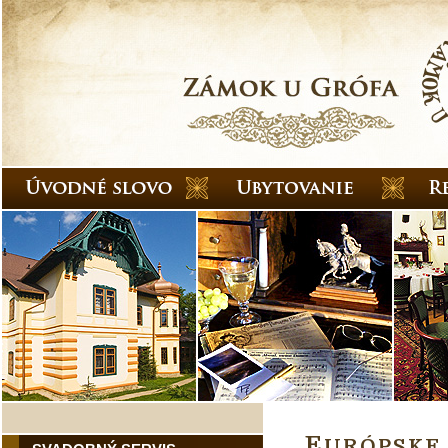
E
URÓPSKE