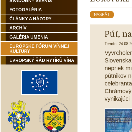
SVADOBNÝ SERVIS
FOTOGALÉRIA
NASPÄT
ČLÁNKY A NÁZORY
ARCHÍV
Púť, n
GALÉRIA UMENIA
Termín: 24.08.2
EURÓPSKE FÓRUM VÍNNEJ
KULTÚRY
Vyvrchole
Slovenska 
EVROPSKÝ ŘÁD RYTÍŘŮ VÍNA
nepriek m
pútnikov n
celebranta
Chrámový 
vynikajúci