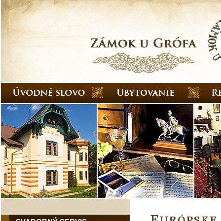
E
URÓPSKE