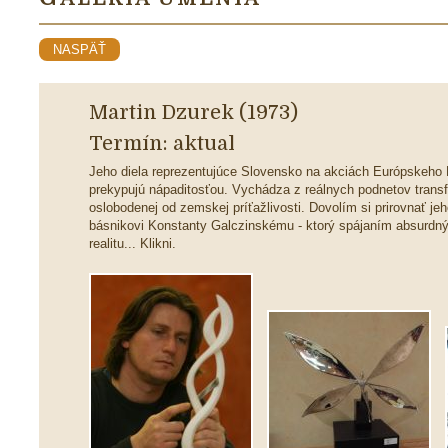
NASPÄŤ
Martin Dzurek (1973)
Termín: aktual
Jeho diela reprezentujúce Slovensko na akciách Európskeho F
prekypujú nápaditosťou. Vychádza z reálnych podnetov transf
oslobodenej od zemskej príťažlivosti. Dovolím si prirovnať j
básnikovi Konstanty Galczinskému - ktorý spájaním absurdný
realitu... Klikni.