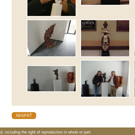
NASPÄŤ
d, including the right of reproduction in whole or part.