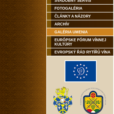
SVADOBNÝ SERVIS
FOTOGALÉRIA
ČLÁNKY A NÁZORY
ARCHÍV
GALÉRIA UMENIA
EURÓPSKE FÓRUM VÍNNEJ
KULTÚRY
EVROPSKÝ ŘÁD RYTÍŘŮ VÍNA