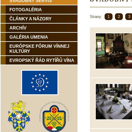
SVADOBNÝ SERVIS
FOTOGALÉRIA
Strany:
1
2
3
ČLÁNKY A NÁZORY
ARCHÍV
GALÉRIA UMENIA
EURÓPSKE FÓRUM VÍNNEJ
KULTÚRY
EVROPSKÝ ŘÁD RYTÍŘŮ VÍNA