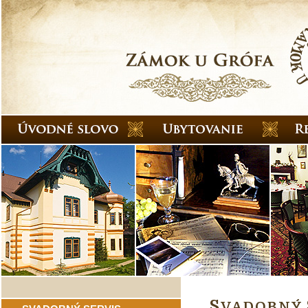
S
VADOBNÝ